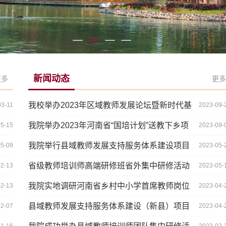
新闻动态
更多
更多
我校举办2023年区域教师发展论坛暨新时代基
03-11
2023-09-
础教育“强师计划”工作会
我院举办2023年河南省“国培计划”送教下乡项
05-15
2023-09-
目首席专家专题研修班
我院举行县域教师发展支持服务体系建设项目
05-09
2023-05-
联合教研活动
省级教师培训师高端研修班省外集中研修活动
02-13
2023-05-
顺利举行
我院实地调研河南省乡村中小学首席教师岗位
02-13
2023-04-
计划实施情况
县域教师发展支持服务体系建设（新县）项目
12-07
2023-04-
优秀教师代表跟岗研修活动圆满举行